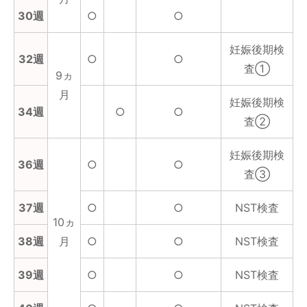
30週
○
○
妊娠後期検
32週
○
○
査①
9ヵ
月
妊娠後期検
34週
○
○
査②
妊娠後期検
36週
○
○
査③
37週
○
○
NST検査
10ヵ
38週
月
○
○
NST検査
39週
○
○
NST検査