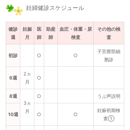
妊婦健診スケジュール
健診
妊娠
医
助産
血圧・体重・尿
その他の検
週
月
師
師
検査
査
子宮膣部細
初診
○
○
胞診
2ヵ
6週
○
月
8週
○
うぶ声説明
3ヵ
妊娠初期検
月
10週
○
○
査①