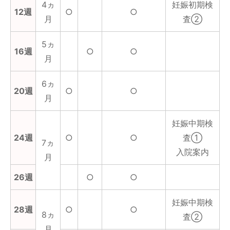
4ヵ
妊娠初期検
12週
○
○
月
査②
5ヵ
16週
○
○
月
6ヵ
20週
○
○
月
妊娠中期検
24週
○
○
査①
7ヵ
入院案内
月
26週
○
○
妊娠中期検
28週
○
○
8ヵ
査②
月